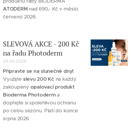
produktů řady BIODERMA
ATODERM
nad 690,- Kč v měsíci
červenci 2026.
SLEVOVÁ AKCE - 200 Kč
na řadu Photoderm
24.06.2026
Připravte se na slunečné dny!
Využijte
slevu 200 Kč
na každý
zakoupený
opalovací produkt
Bioderma Photoderm
a
dopřejte si spolehlivou ochranu
po celou sezónu. Platí do konce
srpna 2026.