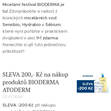
Micelární festival BIODERMA je
tu!
Zdvojnásobte si radost z
ikonických
micelárních vod
Sensibio, Hydrabio
a
Sébium
,
které nyní pořídíte v praktickém
dvojbalení v akci
1+1 zdarma
.
Nenechte si ujít tuto jedinečnou
příležitost!!
SLEVA 200,- Kč na nákup
produktů BIODERMA
ATODERM
02.07.2026
SLEVA -200 Kč
při nákupu